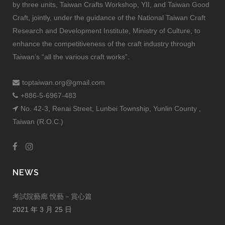
by three units, Taiwan Crafts Workshop, YII, and Taiwan Good
Craft, jointly, under the guidance of the National Taiwan Craft
Research and Development Institute, Ministry of Culture, to
enhance the competitiveness of the craft industry through
Taiwan’s “all the various craft works”.
toptaiwan.org@gmail.com
+886-5-6967-483
No. 42-3, Renai Street, Lunbei Township, Yunlin County ,
Taiwan (R.O.C.)
NEWS
考試院藝廊 悅藝－賞心篇
2021 年 3 月 25 日