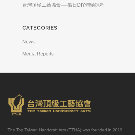
台灣頂極工藝協會──假日DIY體驗課程
CATEGORIES
News
Media Reports
The Top Taiwan Handcraft Arts (TTHA) was founded in 2019