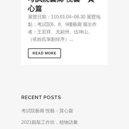
心篇
展覽日期：110.01.04~06.30 展覽地
點：考試院6、8、9樓藝廊 展出作
者：王宏祥、尤尉州、伍坤山。
（依姓氏筆劃排序）...
READ MORE
RECENT POSTS
考試院藝廊 悅藝－賞心篇
2021鍛敲工作坊，植物語彙