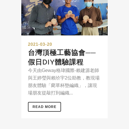
2021-03-20
台灣頂極工藝協會──
假日DIY體驗課程
今天由Geway格瑋國際-賴建源老師
與王婷瑩與賴玠宇2位助教，教現場
朋友體驗「藺草杯墊編織」，讓現
場朋友從敲打到編織...
READ MORE